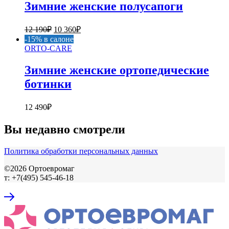
Зимние женские полусапоги
Первоначальная
Текущая
12 190
₽
10 360
₽
цена
цена:
-15% в салоне
составляла
10
ORTO-CARE
12
360₽.
190₽.
Зимние женские ортопедические
ботинки
12 490
₽
Вы недавно смотрели
Политика обработки персональных данных
©2026 Ортоевромаг
т: +7(495) 545-46-18