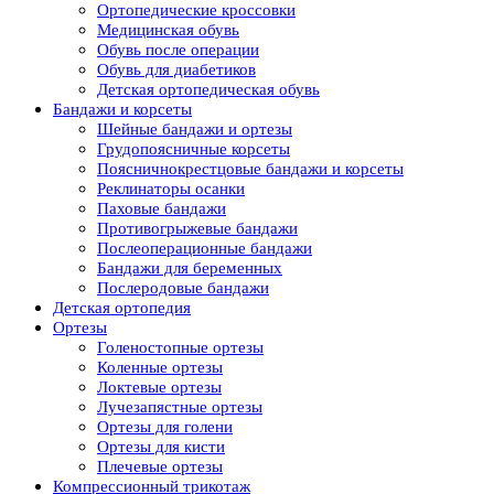
Ортопедические кроссовки
Медицинская обувь
Обувь после операции
Обувь для диабетиков
Детская ортопедическая обувь
Бандажи и корсеты
Шейные бандажи и ортезы
Грудопоясничные корсеты
Поясничнокрестцовые бандажи и корсеты
Реклинаторы осанки
Паховые бандажи
Противогрыжевые бандажи
Послеоперационные бандажи
Бандажи для беременных
Послеродовые бандажи
Детская ортопедия
Ортезы
Голеностопные ортезы
Коленные ортезы
Локтевые ортезы
Лучезапястные ортезы
Ортезы для голени
Ортезы для кисти
Плечевые ортезы
Компрессионный трикотаж