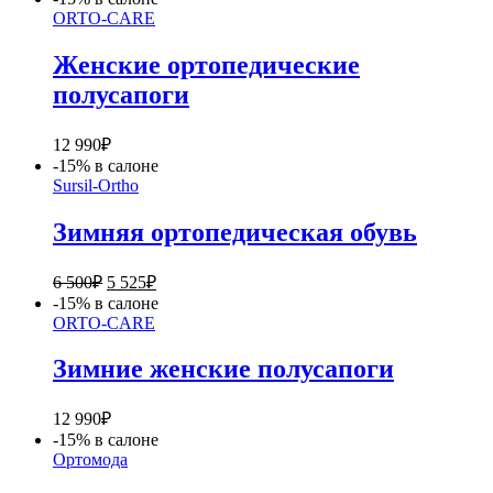
составляла
4
ORTO-CARE
6
800₽.
000₽.
Женские ортопедические
полусапоги
12 990
₽
-15% в салоне
Sursil-Ortho
Зимняя ортопедическая обувь
Первоначальная
Текущая
6 500
₽
5 525
₽
цена
цена:
-15% в салоне
составляла
5
ORTO-CARE
6
525₽.
500₽.
Зимние женские полусапоги
12 990
₽
-15% в салоне
Ортомода