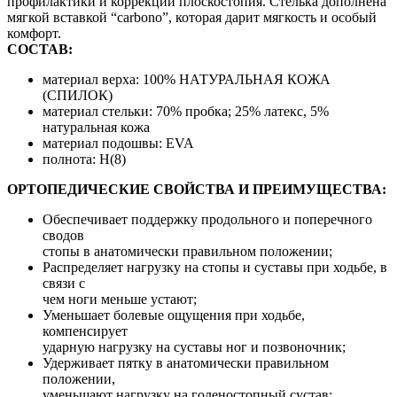
профилактики и коррекции плоскостопия. Стелька дополнена
мягкой вставкой “carbono”, которая дарит мягкость и особый
комфорт.
СОСТАВ:
материал верха: 100% НАТУРАЛЬНАЯ КОЖА
(СПИЛОК)
материал стельки: 70% пробка; 25% латекс, 5%
натуральная кожа
материал подошвы: EVA
полнота: H(8)
ОРТОПЕДИЧЕСКИЕ
СВОЙСТВА И ПРЕИМУЩЕСТВА:
Обеспечивает поддержку продольного и поперечного
сводов
стопы в анатомически правильном положении;
Распределяет нагрузку на стопы и суставы при ходьбе, в
связи с
чем ноги меньше устают;
Уменьшает болевые ощущения при ходьбе,
компенсирует
ударную нагрузку на суставы ног и позвоночник;
Удерживает пятку в анатомически правильном
положении,
уменьшают нагрузку на голеностопный сустав;