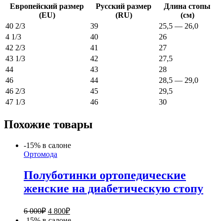
Европейский размер
Русский размер
Длина стопы
(EU)
(RU)
(см)
40 2/3
39
25,5 — 26,0
4 1/3
40
26
42 2/3
41
27
43 1/3
42
27,5
44
43
28
46
44
28,5 — 29,0
46 2/3
45
29,5
47 1/3
46
30
Похожие товары
-15% в салоне
Ортомода
Полуботинки ортопедические
женские на диабетическую стопу
Первоначальная
Текущая
6 000
₽
4 800
₽
цена
цена:
-15% в салоне