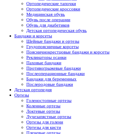
Ортопедические тапочки
Ортопедические кроссовки
Медицинская обувь
Обувь после операции
Обувь для диабетиков
Детская ортопедическая обувь
Бандажи и корсеты
Шейные бандажи и ортезы
Грудопоясничные корсеты
Поясничнокрестцовые бандажи и корсеты
Реклинаторы осанки
Паховые бандажи
Противогрыжевые бандажи
Послеоперационные бандажи
Бандажи для беременных
Послеродовые бандажи
Детская ортопедия
Ортезы
Голеностопные ортезы
Коленные ортезы
Локтевые ортезы
Лучезапястные ортезы
Ортезы для голени
Ортезы для кисти
Плечевые ортезы