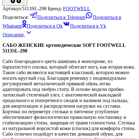
Артикул:
5113SL-298
Бренд:
FOOTWELL
Поделиться:
Поделиться в Telegram
Поделиться в
Whatsapp
Поделиться в Ok
Поделиться в Vk
Описание
САБО ЖЕНСКИЕ ортопедические SOFT FOOTWELL
5113SL-298
Сабо благородного цвета шампань в монохроме, из
бархатистого спилка, который облегает ногу, как вторая кожа.
Такие сабо являются настоящей классикой, которую можно
носить круглый год. Благодаря ремешку с индивидуально
регулируемой металлической пряжкой обувь легко
адаптировать под любую стопу. В основе модели пробко-
латексный стелечный узел, с анатомической выкладкой
продольного и поперечного сводов и валиком под пальцы,
для амортизации и распределения нагрузки на суставы.
Бортики по периметру стельки и пяточное углубление
обеспечивают физиологически правильную постановку и
стабилизацию стопы, защищая от травм голеностопа. Стелька
из натуральной ворсистой кожи (спилок) для комфорта стопы.
Сабо отлично подойдут в качестве домашней обуви, для