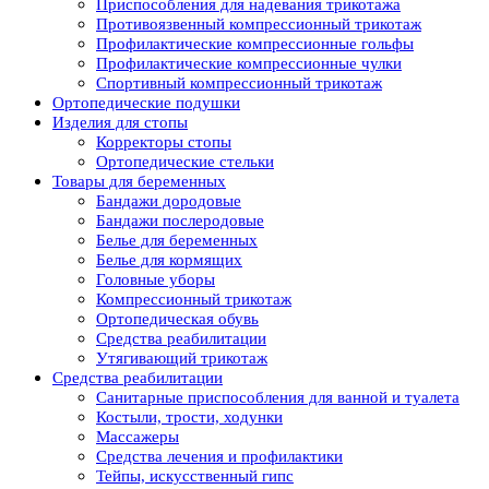
Приспособления для надевания трикотажа
Противоязвенный компрессионный трикотаж
Профилактические компрессионные гольфы
Профилактические компрессионные чулки
Спортивный компрессионный трикотаж
Ортопедические подушки
Изделия для стопы
Корректоры стопы
Ортопедические стельки
Товары для беременных
Бандажи дородовые
Бандажи послеродовые
Белье для беременных
Белье для кормящих
Головные уборы
Компрессионный трикотаж
Ортопедическая обувь
Средства реабилитации
Утягивающий трикотаж
Средства реабилитации
Cанитарные приспособления для ванной и туалета
Костыли, трости, ходунки
Массажеры
Средства лечения и профилактики
Тейпы, искусственный гипс