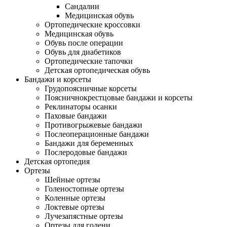
Сандалии
Медицинская обувь
Ортопедические кроссовки
Медицинская обувь
Обувь после операции
Обувь для диабетиков
Ортопедические тапочки
Детская ортопедическая обувь
Бандажи и корсеты
Грудопоясничные корсеты
Поясничнокрестцовые бандажи и корсеты
Реклинаторы осанки
Паховые бандажи
Противогрыжевые бандажи
Послеоперационные бандажи
Бандажи для беременных
Послеродовые бандажи
Детская ортопедия
Ортезы
Шейные ортезы
Голеностопные ортезы
Коленные ортезы
Локтевые ортезы
Лучезапястные ортезы
Ортезы для голени