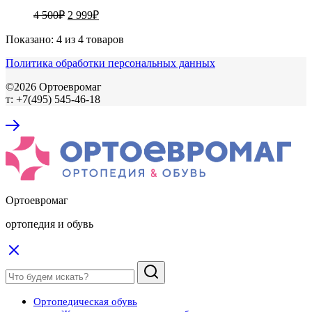
Первоначальная
Текущая
4 500
₽
2 999
₽
цена
цена:
составляла
2
Показано:
4
из
4
товаров
4
999₽.
Политика обработки персональных данных
500₽.
©2026 Ортоевромаг
т: +7(495) 545-46-18
Ортоевромаг
ортопедия и обувь
Ортопедическая обувь