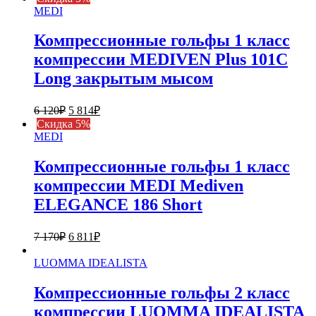
MEDI
Компрессионные гольфы 1 класс
компрессии MEDIVEN Plus 101C
Long закрытым мысом
Первоначальная
Текущая
6 120
₽
5 814
₽
цена
цена:
Cкидка 5%
составляла
5
MEDI
6
814₽.
120₽.
Компрессионные гольфы 1 класс
компрессии MEDI Mediven
ELEGANCE 186 Short
Первоначальная
Текущая
7 170
₽
6 811
₽
цена
цена:
составляла
6
LUOMMA IDEALISTA
7
811₽.
170₽.
Компрессионные гольфы 2 класс
компрессии LUOMMA IDEALISTA