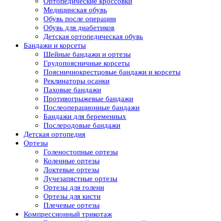
Ортопедические кроссовки
Медицинская обувь
Обувь после операции
Обувь для диабетиков
Детская ортопедическая обувь
Бандажи и корсеты
Шейные бандажи и ортезы
Грудопоясничные корсеты
Поясничнокрестцовые бандажи и корсеты
Реклинаторы осанки
Паховые бандажи
Противогрыжевые бандажи
Послеоперационные бандажи
Бандажи для беременных
Послеродовые бандажи
Детская ортопедия
Ортезы
Голеностопные ортезы
Коленные ортезы
Локтевые ортезы
Лучезапястные ортезы
Ортезы для голени
Ортезы для кисти
Плечевые ортезы
Компрессионный трикотаж