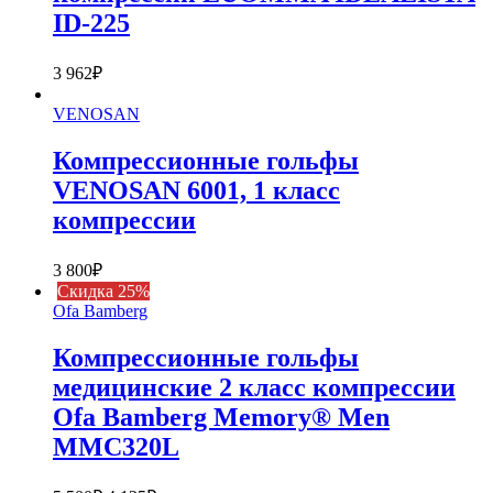
ID-225
3 962
₽
VENOSAN
Компрессионные гольфы
VENOSAN 6001, 1 класс
компрессии
3 800
₽
Cкидка 25%
Ofa Bamberg
Компрессионные гольфы
медицинские 2 класс компрессии
Ofa Bamberg Memory® Men
MMC320L
Первоначальная
Текущая