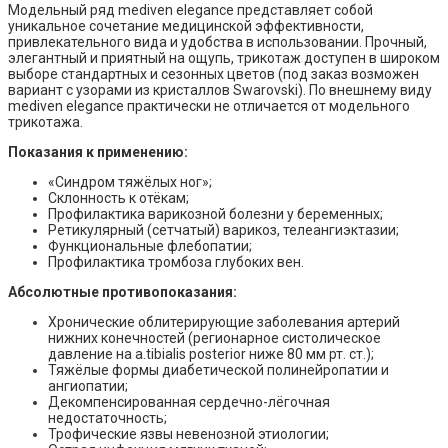
Модельный ряд mediven elegance представляет собой
уникальное сочетание медицинской эффективности,
привлекательного вида и удобства в использовании. Прочный,
элегантный и приятный на ощупь, трикотаж доступен в широком
выборе стандартных и сезонных цветов (под заказ возможен
вариант с узорами из кристаллов Swarovski). По внешнему виду
mediven elegance практически не отличается от модельного
трикотажа.
Показания к применению:
«Синдром тяжёлых ног»;
Склонность к отёкам;
Профилактика варикозной болезни у беременных;
Ретикулярный (сетчатый) варикоз, телеангиэктазии;
Функциональные флебопатии;
Профилактика тромбоза глубоких вен.
Абсолютные противопоказания:
Хронические облитерирующие заболевания артерий
нижних конечностей (регионарное систолическое
давление на a.tibialis posterior ниже 80 мм рт. ст.);
Тяжёлые формы диабетической полинейропатии и
ангиопатии;
Декомпенсированная сердечно-лёгочная
недостаточность;
Трофические язвы невенозной этиологии;