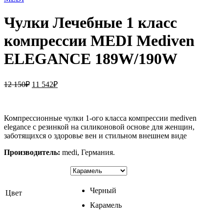
Чулки Лечебные 1 класс
компрессии MEDI Mediven
ELEGANCE 189W/190W
Первоначальная
Текущая
12 150
₽
11 542
₽
цена
цена:
составляла
11
12
542₽.
Компрессионные чулки 1-ого класса компрессии mediven
150₽.
elegance с резинкой на силиконовой основе для женщин,
заботящихся о здоровье вен и стильном внешнем виде
Производитель:
medi, Германия.
Черный
Цвет
Карамель