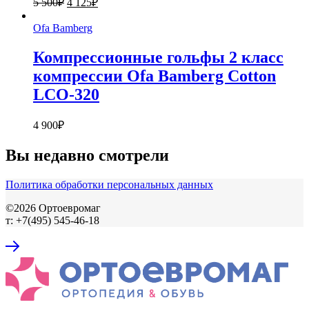
5 500
₽
4 125
₽
цена
цена:
составляла
4
Ofa Bamberg
5
125₽.
500₽.
Компрессионные гольфы 2 класс
компрессии Ofa Bamberg Cotton
LCO-320
4 900
₽
Вы недавно смотрели
Политика обработки персональных данных
©2026 Ортоевромаг
т: +7(495) 545-46-18