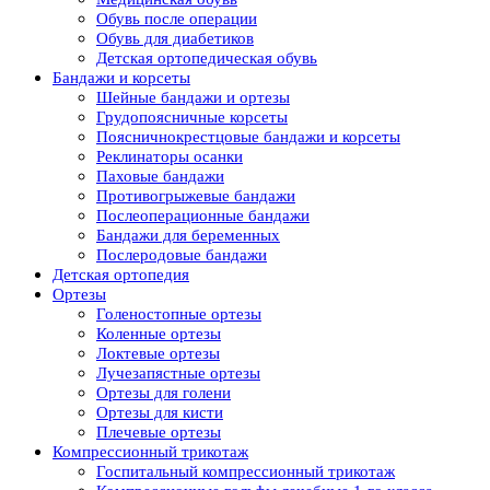
Обувь после операции
Обувь для диабетиков
Детская ортопедическая обувь
Бандажи и корсеты
Шейные бандажи и ортезы
Грудопоясничные корсеты
Поясничнокрестцовые бандажи и корсеты
Реклинаторы осанки
Паховые бандажи
Противогрыжевые бандажи
Послеоперационные бандажи
Бандажи для беременных
Послеродовые бандажи
Детская ортопедия
Ортезы
Голеностопные ортезы
Коленные ортезы
Локтевые ортезы
Лучезапястные ортезы
Ортезы для голени
Ортезы для кисти
Плечевые ортезы
Компрессионный трикотаж
Госпитальный компрессионный трикотаж